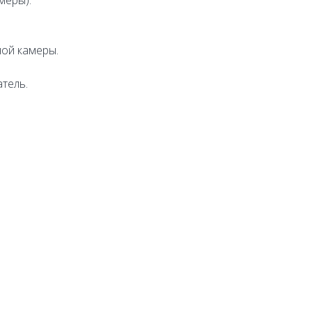
меры).
ой камеры.
тель.