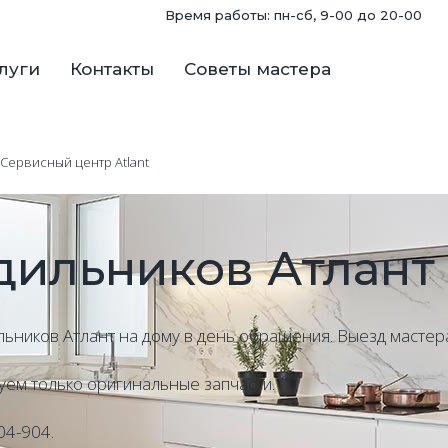
Время работы: пн-сб, 9-00 до 20-00
луги
Контакты
Советы мастера
 Сервисный центр Atlant
дильников Атлант 
ьников Атлант на дому в день обращения. Выезд мастера
уем только оригинальные запчасти.
04-904.