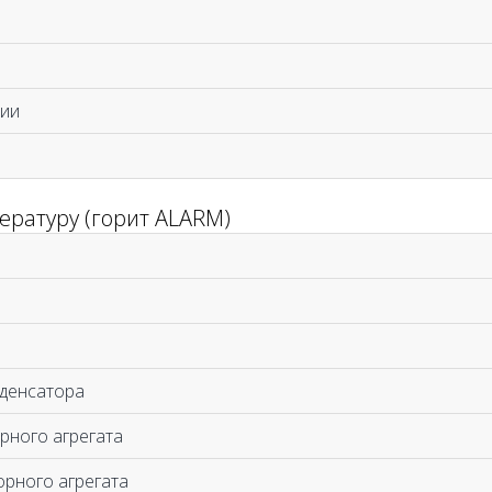
нии
ературу (горит ALARM)
нденсатора
рного агрегата
орного агрегата