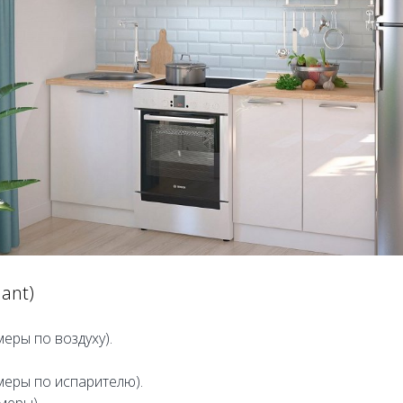
ant)
еры по воздуху).
меры по испарителю).