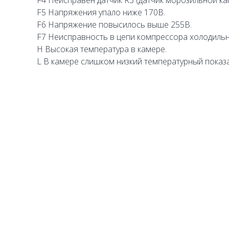
F4
Неисправен датчик R3 (датчик морозильной ка
F5
Напряжения упало ниже 170В.
F6
Напряжение повысилось выше 255В.
F7
Неисправность в цепи компрессора холодильн
H
Высокая температура в камере.
L
В камере слишком низкий температурный показа