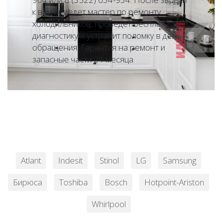
к вам приедет мастер по ремонту
холодильников, проведет бесплатную
диагностику и устранит поломку в день
обращения. Гарантия на ремонт и
запасные части 24 месяца.
Atlant
Indesit
Stinol
LG
Samsung
Бирюса
Toshiba
Bosch
Hotpoint-Ariston
Whirlpool