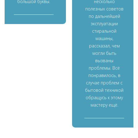
большой буквы.
несколько
полезных советов
по дальнейшей
эксплуатации
стиральной
машины,
рассказал, чем
могли быть
вызваны
проблемы. Всё
понравилось, в
случае проблем с
бытовой техникой
обращусь к этому
мастеру ещё.