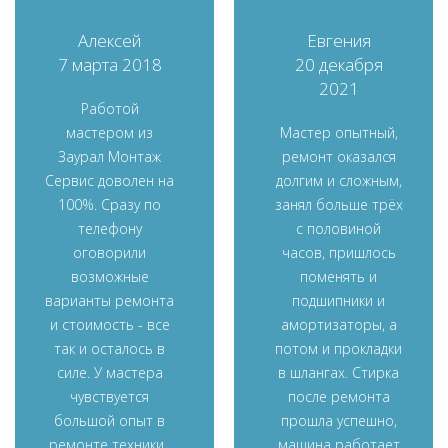
Алексей
Евгения
7 марта 2018
20 декабря
2021
Работой
мастером из
Мастер опытный,
Заурал Монтаж
ремонт оказался
Сервис доволен на
долгим и сложным,
100%. Сразу по
занял больше трёх
телефону
с половиной
оговорили
часов, пришлось
возможные
поменять и
варианты ремонта
подшипники и
и стоимость - все
амортизаторы, а
так и осталось в
потом и прокладки
силе. У мастера
в шлангах. Стирка
чувствуется
после ремонта
большой опыт в
прошла успешно,
ремонте техники ,
машина работает