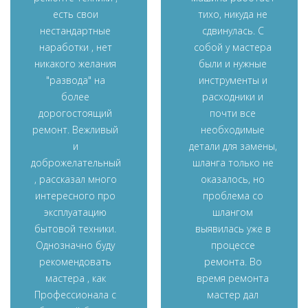
есть свои
тихо, никуда не
нестандартные
сдвинулась. С
наработки , нет
собой у мастера
никакого желания
были и нужные
"развода" на
инструменты и
более
расходники и
дорогостоящий
почти все
ремонт. Вежливый
необходимые
и
детали для замены,
доброжелательный
шланга только не
, рассказал много
оказалось, но
интересного про
проблема со
эксплуатацию
шлангом
бытовой техники.
выявилась уже в
Однозначно буду
процессе
рекомендовать
ремонта. Во
мастера , как
время ремонта
Профессионала с
мастер дал